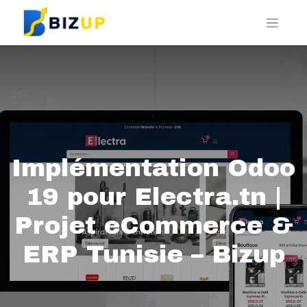
Implémentation Odoo
19 pour Electra.tn |
Projet eCommerce &
ERP Tunisie – Bizup