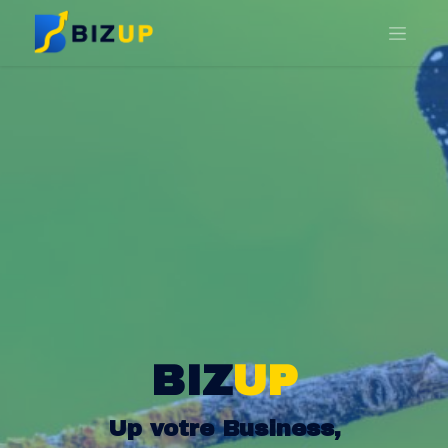
BIZ
UP
Up votre Business,