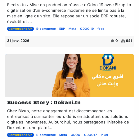
Electra.tn : Mise en production réussie d’Odoo 19 avec Bizup La
digitalisation d’un e-commerce moderne ne se limite pas à la
mise en ligne d’un site. Elle repose sur un socle ERP robuste,
évolutif et ...
Conversions API
E-commerce
ERP
Meta
ODOO 19
feed
31 janv. 2026
0
941
Success Story : Dokani.tn
Chez Bizup, notre engagement est d’accompagner les
entreprises à surmonter leurs défis en adoptant des solutions
digitales innovantes. Aujourd’hui, nous partageons l’histoire de
Dokani.tn , une platef...
Conversions API
E-commerce
Meta
ODOO
ODOO17
Pixel